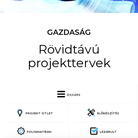
GAZDASÁG
Rövidtávú
projekttervek
ÖSSZES
PROJEKT ÖTLET
ELŐKÉSZÍTÉS
FOLYAMATBAN
LEZÁRULT